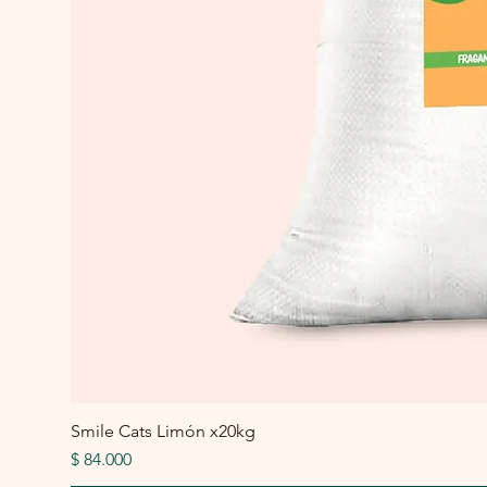
Smile Cats Limón x20kg
Precio
$ 84.000