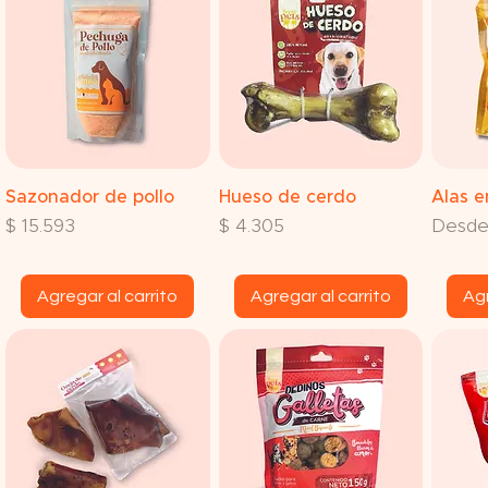
Vista rápida
Vista rápida
V
Sazonador de pollo
Hueso de cerdo
Alas e
Precio
Precio
Precio
$ 15.593
$ 4.305
Desd
Agregar al carrito
Agregar al carrito
Agr