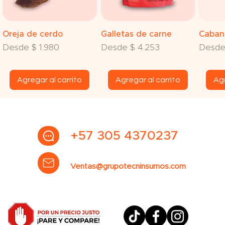
Vista rápida
Vista rápida
V
Oreja de cerdo
Galletas de carne
Caban
Precio de oferta
Precio de oferta
Precio
Desde
$ 1.980
Desde
$ 4.253
Desd
Agregar al carrito
Agregar al carrito
Agr
+57 305 4370237
Ventas@grupotecninsumos.com