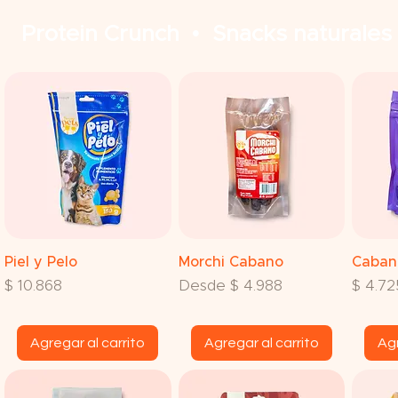
Protein Crunch • Snacks naturales
Vista rápida
Vista rápida
V
Piel y Pelo
Morchi Cabano
Caban
Precio
Precio de oferta
Precio
$ 10.868
Desde
$ 4.988
$ 4.72
Agregar al carrito
Agregar al carrito
Agr