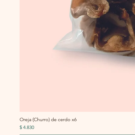
Oreja (Churro) de cerdo x6
Precio
$ 4.830